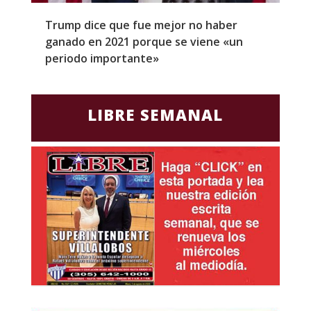
Trump dice que fue mejor no haber
Z
ganado en 2021 porque se viene «un
a
periodo importante»
E
LIBRE SEMANAL