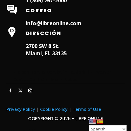
1 (305) 267-2000
CORREO
info@libreonline.com
DIRECCIÓN
2700 SW 8 St.
Miami, Fl. 33135
Hialeah Dentist
Dentist in Lauderhill FL
Weston
Dentist
Dentist in Miami Lakes
Privacy Policy
|
Cookie Policy
|
Terms of Use
COPYRIGHT © 2026 - LIBRE ONLINE
Designed by
ITNRD