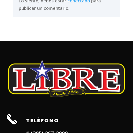
Lo siento, debes estar
conectado
para
publicar un comentario.
TELÉFONO