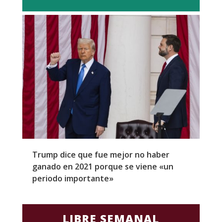
Trump dice que fue mejor no haber
Z
ganado en 2021 porque se viene «un
a
periodo importante»
E
LIBRE SEMANAL