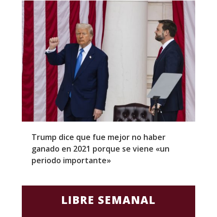
Trump dice que fue mejor no haber
Z
ganado en 2021 porque se viene «un
a
periodo importante»
E
LIBRE SEMANAL