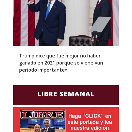
Trump dice que fue mejor no haber
Z
ganado en 2021 porque se viene «un
a
periodo importante»
E
LIBRE SEMANAL