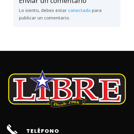
Enviar un comentario
Lo siento, debes estar
conectado
para
publicar un comentario.
TELÉFONO