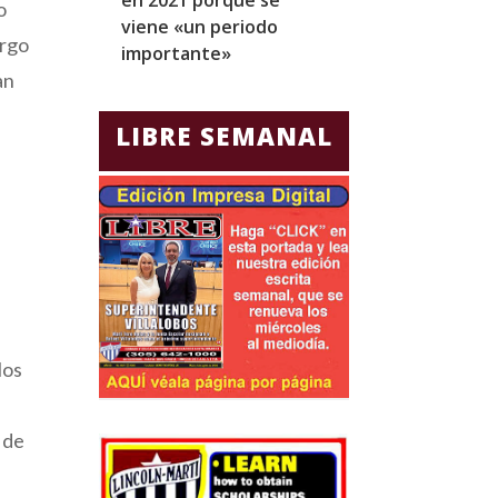
o
viene «un periodo
para Jorge Gla
argo
importante»
Ecuador
an
LIBRE SEMANAL
los
 de