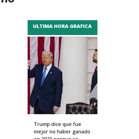
ULTIMA HORA GRAFICA
Trump dice que fue
Zapatero y cu
mejor no haber ganado
expresidentes
en 2021 porque se
arresto domicil