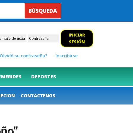
INICIAR
SESIÓN
Olvidó su contraseña?
Inscribirse
EMERIDES
DEPORTES
IPCION
CONTACTENOS
eño”