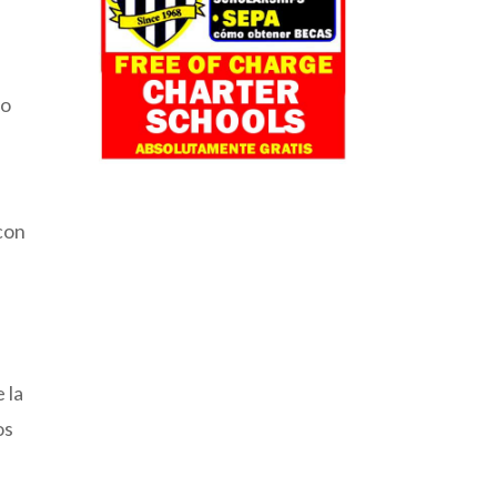
ño
 con
 la
os