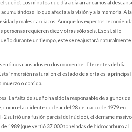
l sueño’. Los minutos que día a día arrancamos al descans
acumulándose, lo que afecta a la visión y a la memoria. A l
 obesidad y males cardiacos. Aunque los expertos recomiend
personas requieren diez y otras sólo seis. Eso sí, si le
ueño durante un tiempo, este se reajustará naturalmente
sentimos cansados ​​en dos momentos diferentes del día:
Esta inmersión natural en el estado de alerta es la principal
 almuerzo o comida.
. La falta de sueño ha sido la responsable de algunos de 
e, como el accidente nuclear del 28 de marzo de 1979 en
-2 sufrió una fusión parcial del núcleo), el derrame masivo
 de 1989 (que vertió 37.000 toneladas de hidrocarburo al