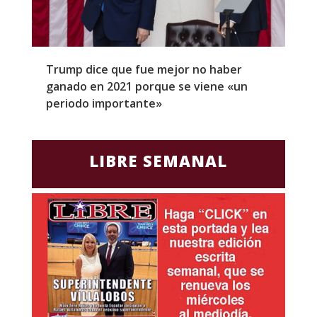
Trump dice que fue mejor no haber
Z
ganado en 2021 porque se viene «un
a
periodo importante»
E
LIBRE SEMANAL