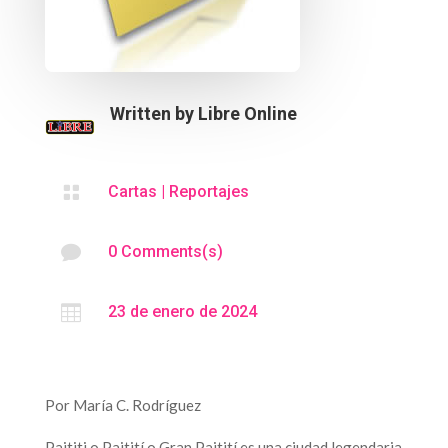
Written by
Libre Online

Cartas
|
Reportajes

0 Comments(s)

23 de enero de 2024
Por María C. Rodríguez
Paititi o Paitití o Gran Paitití es una ciudad legendaria