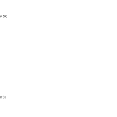
y se
e
lata