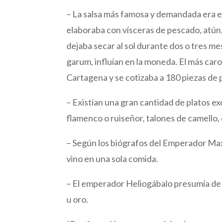
– La salsa más famosa y demandada era el g
elaboraba con vísceras de pescado, atún,
dejaba secar al sol durante dos o tres mes
garum, influían en la moneda. El más caro
Cartagena y se cotizaba a 180 piezas de pl
– Existían una gran cantidad de platos ex
flamenco o ruiseñor, talones de camello,
– Según los biógrafos del Emperador Maxim
vino en una sola comida.
– El emperador Heliogábalo presumía de 
u oro.