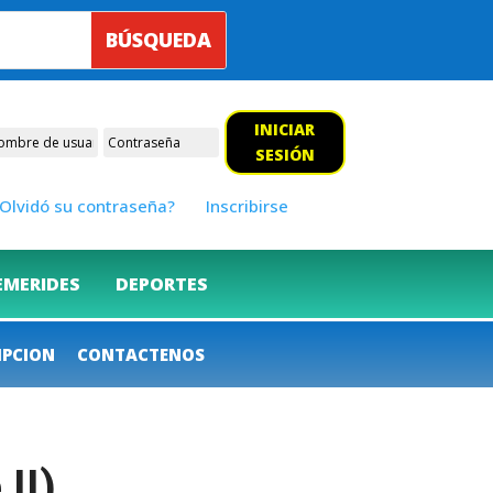
INICIAR
SESIÓN
Olvidó su contraseña?
Inscribirse
EMERIDES
DEPORTES
IPCION
CONTACTENOS
II)