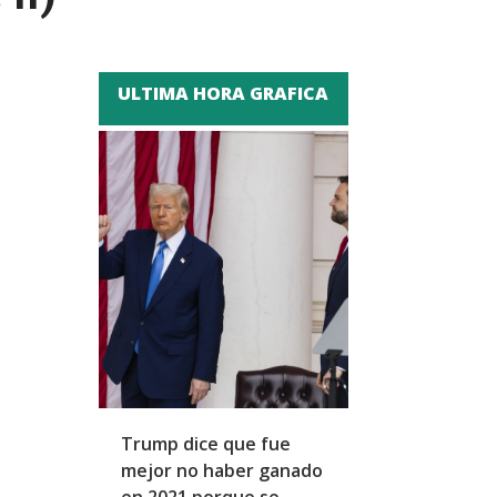
ULTIMA HORA GRAFICA
Trump dice que fue
Zapatero y cu
mejor no haber ganado
expresidentes
en 2021 porque se
arresto domicil