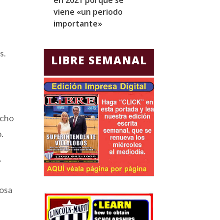
viene «un periodo
para Jorge Gla
importante»
Ecuador
s.
LIBRE SEMANAL
echo
.
.
iosa