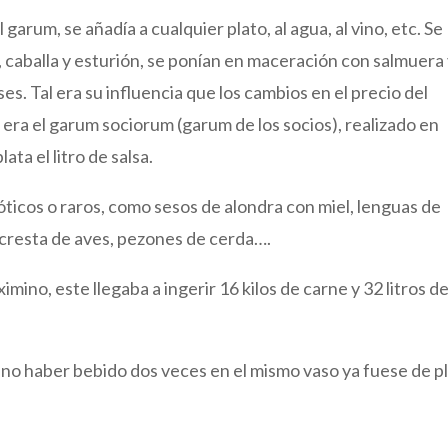
arum, se añadía a cualquier plato, al agua, al vino, etc. Se
 caballa y esturión, se ponían en maceración con salmuera 
es. Tal era su influencia que los cambios en el precio del
 era el garum sociorum (garum de los socios), realizado en
ata el litro de salsa.
óticos o raros, como sesos de alondra con miel, lenguas de
 cresta de aves, pezones de cerda….
ino, este llegaba a ingerir 16 kilos de carne y 32 litros d
no haber bebido dos veces en el mismo vaso ya fuese de p