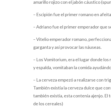
amarillo rojizo con el jabón cáustico (sp
– Escipión fue el primer romano en afeita
– Adriano fue el primer emperador que s
– Vitelio emperador romano, perfecciona
garganta y así provocar las náuseas.
– Los Vomitorium, era el lugar donde lo
y espalda, vomitaban la comida ayudándo
– La cerveza empezó a realizarse con tri
También existía la cerveza dulce que cont
también existía, esta contenía ajenjo. El
de los cereales)