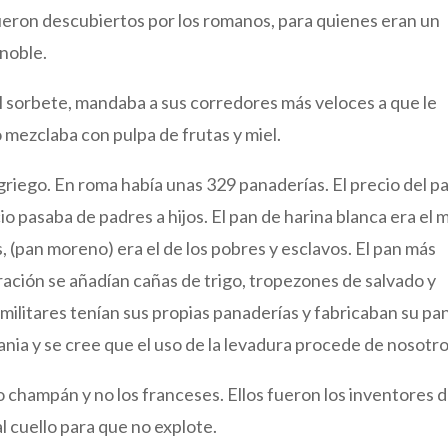
 fueron descubiertos por los romanos, para quienes eran un
 noble.
l sorbete, mandaba a sus corredores más veloces a que le
 mezclaba con pulpa de frutas y miel.
riego. En roma había unas 329 panaderías. El precio del p
io pasaba de padres a hijos. El pan de harina blanca era el 
, (pan moreno) era el de los pobres y esclavos. El pan más
oración se añadían cañas de trigo, tropezones de salvado y
ilitares tenían sus propias panaderías y fabricaban su pan
ispania y se cree que el uso de la levadura procede de nosotr
o champán y no los franceses. Ellos fueron los inventores d
l cuello para que no explote.