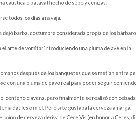
uma caustica o batava) hecho de sebo y cenizas.
rse todos los días a navaja.
e dejó barba, costumbre considerada propia de los bárbaro
 el arte de vomitar introduciendo una pluma de ave en la
s romanos después de los banquetes que se metían entre p
se con una pluma de pavo real para poder seguir comiendo
go, centeno o avena, pero finalmente se realizó con cebada
enía dátiles o miel. Pero si te gustaba la cerveza amarga,
 termino de cerveza deriva de Cere Vis (en honor a Ceres, d