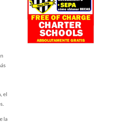
an
más
, el
os.
e la