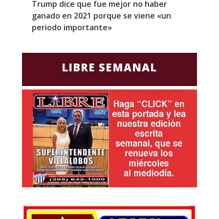
Trump dice que fue mejor no haber
Z
ganado en 2021 porque se viene «un
a
periodo importante»
E
LIBRE SEMANAL