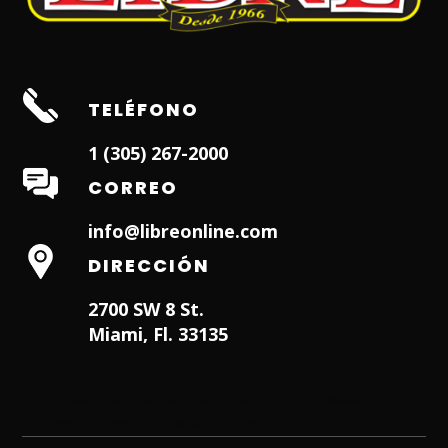
TELÉFONO
1 (305) 267-2000
CORREO
info@libreonline.com
DIRECCIÓN
2700 SW 8 St.
Miami, Fl. 33135
Hialeah Dentist
Dentist in Lauderhill FL
Weston
Dentist
Dentist in Miami Lakes