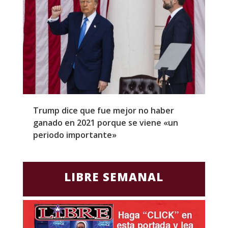
Trump dice que fue mejor no haber
Z
ganado en 2021 porque se viene «un
a
periodo importante»
E
LIBRE SEMANAL