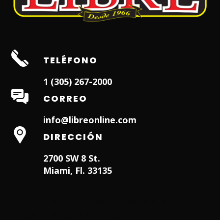
TELÉFONO
1 (305) 267-2000
CORREO
info@libreonline.com
DIRECCIÓN
2700 SW 8 St.
Miami, Fl. 33135
Hialeah Dentist
Dentist in Lauderhill FL
Weston
Dentist
Dentist in Miami Lakes