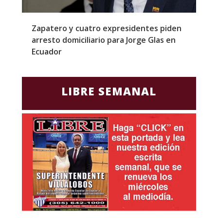
l
Zapatero y cuatro expresidentes piden
S
arresto domiciliario para Jorge Glas en
m
Ecuador
d
LIBRE SEMANAL