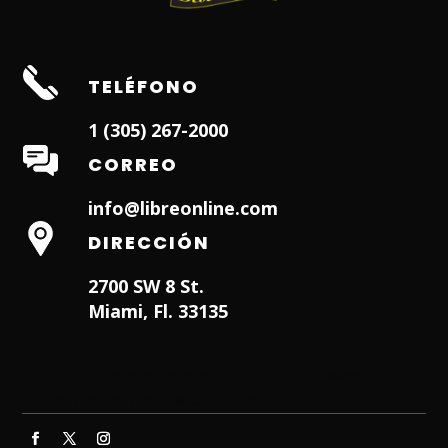
TELÉFONO
1 (305) 267-2000
CORREO
info@libreonline.com
DIRECCIÓN
2700 SW 8 St.
Miami, Fl. 33135
Hialeah Dentist
Dentist in Lauderhill FL
Weston
Dentist
Dentist in Miami Lakes