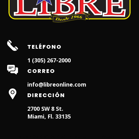
TELÉFONO
1 (305) 267-2000
CORREO
info@libreonline.com
DIRECCIÓN
2700 SW 8 St.
Miami, Fl. 33135
Hialeah Dentist
Dentist in Lauderhill FL
Weston