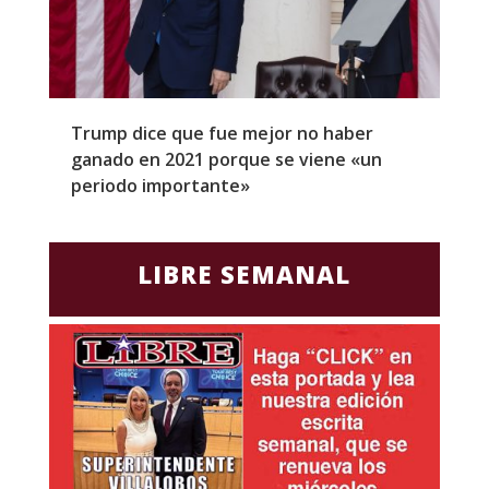
Trump dice que fue mejor no haber
Z
ganado en 2021 porque se viene «un
a
periodo importante»
E
LIBRE SEMANAL