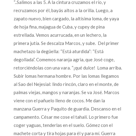
“..Salimos a las 5. A la cintura cruzamos el río, y
recruzamos por él, bayás altos a la orilla. Luego, a
zapato nuevo, bien cargado, la altísima loma, de yaya
de hoja fina, majagua de Cuba, y cupey de pina
estrellada. Vemos acurrucada, en un lechero, la
primera jutía. Se descalza Marcos, y sube. Del primer
machetazo la degüella: “Está aturdida”: “Está
degollada”. Comemos naranja agria, que José coge,
retorciéndolas con una vara. “¡qué dulce! Loma arriba.
Subir lomas hermana hombre. Por las lomas llegamos
al Sao del Nejesial: lindo rincón, claro en el monte, de
palmas viejas, mangos y naranjas. Se va José. Marcos
viene con el pañuelo lleno de cocos. Me dan la
manzana Guerra y Paquito de guardia. Descanso en el
campamento. César me cose el tahalí. Lo primero fue
coger yaguas, tenderlas en el suelo. Gómez con el
machete corta y tira hojas para él y para mí. Guerra