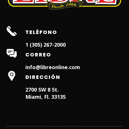
TELÉFONO
1 (305) 267-2000
CORREO
info@libreonline.com
DIRECCIÓN
2700 SW 8 St.
Miami, Fl. 33135
Hialeah Dentist
Dentist in Lauderhill FL
Weston
Dentist
Dentist in Miami Lakes