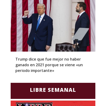
Trump dice que fue mejor no haber
Z
ganado en 2021 porque se viene «un
a
periodo importante»
E
LIBRE SEMANAL