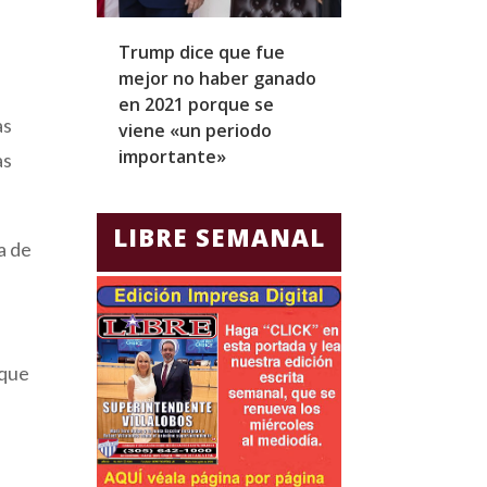
Trump dice que fue
Zapatero y cu
mejor no haber ganado
expresidentes
en 2021 porque se
arresto domicil
as
viene «un periodo
para Jorge Gla
importante»
Ecuador
as
LIBRE SEMANAL
a de
 que