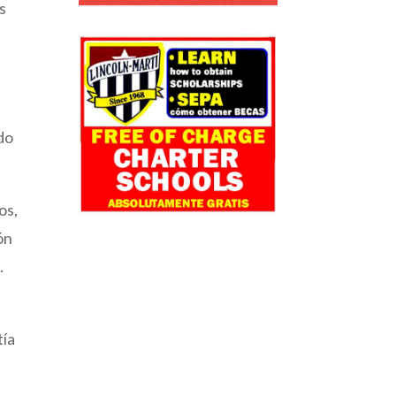
s
do
os,
ón
.
tía