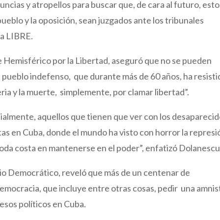
ias y atropellos para buscar que, de cara al futuro, esto
ueblo y la oposición, sean juzgados ante los tribunales
o a LIBRE.
e Hemisférico por la Libertad, aseguró que no se pueden
n pueblo indefenso, que durante más de 60 años, ha resisti
seria y la muerte, simplemente, por clamar libertad”.
almente, aquellos que tienen que ver con los desaparecid
as en Cuba, donde el mundo ha visto con horror la represi
toda costa en mantenerse en el poder”, enfatizó Dolanescu
rio Democrático, reveló que más de un centenar de
emocracia, que incluye entre otras cosas, pedir una amnis
resos políticos en Cuba.