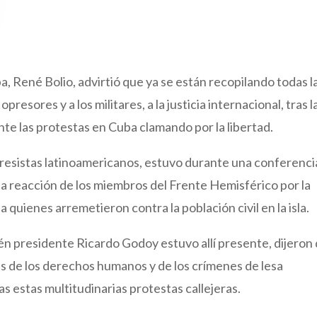
a, René Bolio, advirtió que ya se están recopilando todas l
opresores y a los militares, a la justicia internacional, tras l
te las protestas en Cuba clamando por la libertad.
resistas latinoamericanos, estuvo durante una conferenci
 la reacción de los miembros del Frente Hemisférico por la
 quienes arremetieron contra la población civil en la isla.
én presidente Ricardo Godoy estuvo allí presente, dijeron
es de los derechos humanos y de los crímenes de lesa
 estas multitudinarias protestas callejeras.