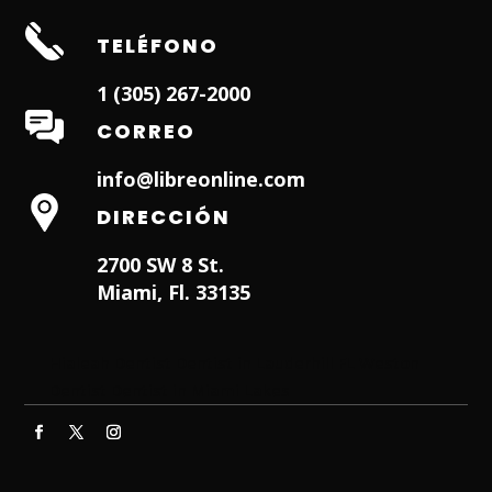
TELÉFONO
1 (305) 267-2000
CORREO
info@libreonline.com
DIRECCIÓN
2700 SW 8 St.
Miami, Fl. 33135
Hialeah Dentist
Dentist in Lauderhill FL
Weston
Dentist
Dentist in Miami Lakes