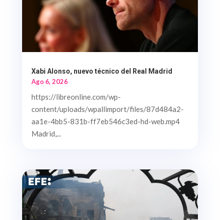
Xabi Alonso, nuevo técnico del Real Madrid
Ago 6, 2026
https://libreonline.com/wp-
content/uploads/wpallimport/files/87d484a2-
aa1e-4bb5-831b-ff7eb546c3ed-hd-web.mp4
Madrid,...