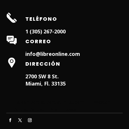
TELÉFONO
1 (305) 267-2000
CORREO
info@libreonline.com
DIRECCIÓN
2700 SW 8 St.
Miami, Fl. 33135
Hialeah Dentist
Dentist in Lauderhill FL
Weston
Dentist
Dentist in Miami Lakes