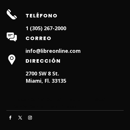
TELÉFONO
1 (305) 267-2000
CORREO
info@libreonline.com
DIRECCIÓN
2700 SW 8 St.
Miami, Fl. 33135
Hialeah Dentist
Dentist in Lauderhill FL
Weston
Dentist
Dentist in Miami Lakes