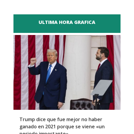
ULTIMA HORA GRAFICA
Trump dice que fue mejor no haber
Z
ganado en 2021 porque se viene «un
a
periodo importante»
E