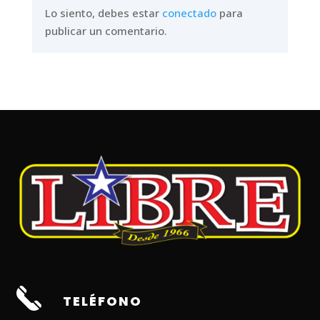
Lo siento, debes estar
conectado
para
publicar un comentario.
TELÉFONO