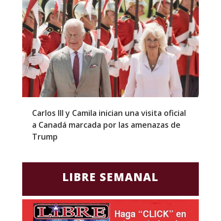
Carlos III y Camila inician una visita oficial
T
a Canadá marcada por las amenazas de
g
Trump
p
LIBRE SEMANAL