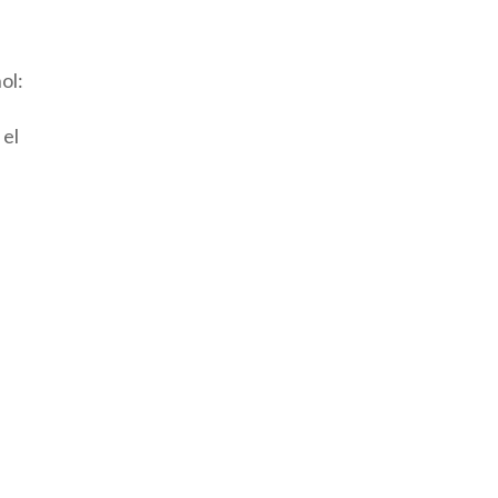
ol:
 el