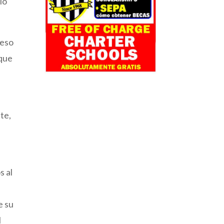
io
 eso
 que
ate,
s al
e su
l