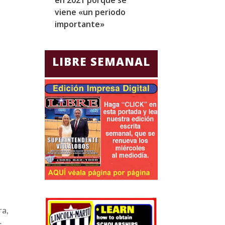
viene «un periodo
para Jorge Gla
importante»
Ecuador
LIBRE SEMANAL
ra,