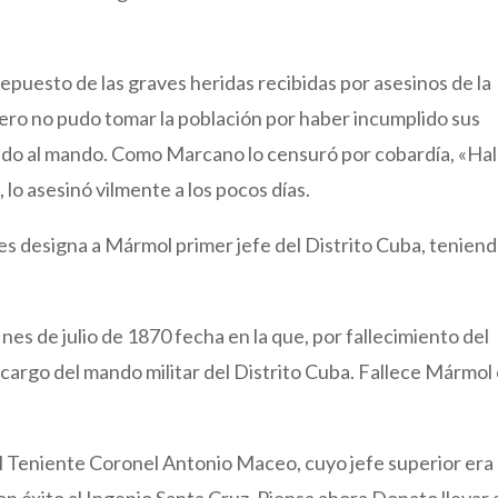
puesto de las graves heridas recibidas por asesinos de la
pero no pudo tomar la población por haber incumplido sus
undo al mando. Como Marcano lo censuró por cobardía, «Hall
o asesinó vilmente a los pocos días.
des designa a Mármol primer jefe del Distrito Cuba, tenien
s de julio de 1870 fecha en la que, por fallecimiento del
rgo del mando militar del Distrito Cuba. Fallece Mármol 
 Teniente Coronel Antonio Maceo, cuyo jefe superior era
éxito al Ingenio Santa Cruz. Piensa ahora Donato llevar 