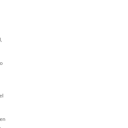
,
do
el
 en
a