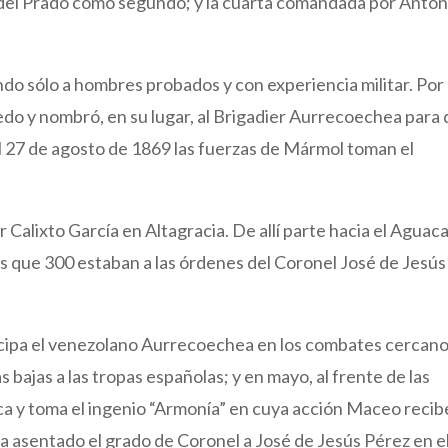
o del Prado como segundo; y la cuarta comandada por Anton
o sólo a hombres probados y con experiencia militar. Por
edo y nombró, en su lugar, al Brigadier Aurrecoechea para
 27 de agosto de 1869 las fuerzas de Mármol toman el
r Calixto García en Altagracia. De allí parte hacia el Aguac
s que 300 estaban a las órdenes del Coronel José de Jesús
ticipa el venezolano Aurrecoechea en los combates cercano
ajas a las tropas españolas; y en mayo, al frente de las
a y toma el ingenio “Armonía” en cuya acción Maceo recib
a asentado el grado de Coronel a José de Jesús Pérez en e