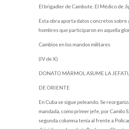
El brigadier de Cambute. El Médico de J
Esta obra aporta datos concretos sobre a
hombres que participaron en aquella glor
Cambios en los mandos militares
(IV de X)
DONATO MÁRMOL ASUME LA JEFAT
DE ORIENTE
En Cuba se sigue peleando. Se reorganiza
mandada, como primer jefe, por Camilo S
segunda columna tenía al frente a Polic