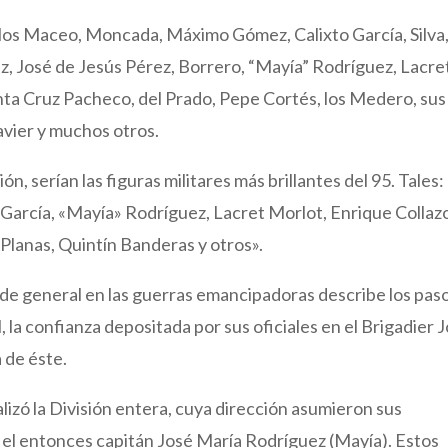
ria, los Maceo, Moncada, Máximo Gómez, Calixto García, Silva
z, José de Jesús Pérez, Borrero, “Mayía” Rodríguez, Lacre
nta Cruz Pacheco, del Prado, Pepe Cortés, los Medero, sus
vier y muchos otros.
n, serían las figuras militares más brillantes del 95. Tales:
arcía, «Mayía» Rodríguez, Lacret Morlot, Enrique Collaz
Planas, Quintín Banderas y otros».
 de general en las guerras emancipadoras describe los pas
la confianza depositada por sus oficiales en el Brigadier 
 de éste.
izó la División entera, cuya dirección asumieron sus
a el entonces capitán José María Rodríguez (Mayía). Estos