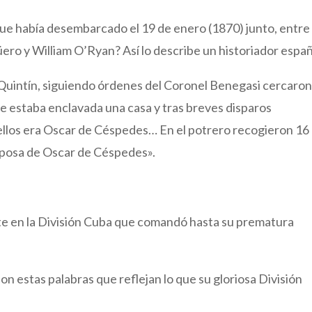
e había desembarcado el 19 de enero (1870) junto, entre
ero y William O’Ryan? Así lo describe un historiador españ
an Quintín, siguiendo órdenes del Coronel Benegasi cercaron
e estaba enclavada una casa y tras breves disparos
 ellos era Oscar de Céspedes… En el potrero recogieron 16
esposa de Oscar de Céspedes».
te en la División Cuba que comandó hasta su prematura
n estas palabras que reflejan lo que su gloriosa División