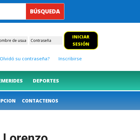
INICIAR
SESIÓN
Olvidó su contraseña?
Inscribirse
EMERIDES
DEPORTES
IPCION
CONTACTENOS
n Lorenzo