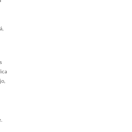
á,
s
lica
jo,
e.