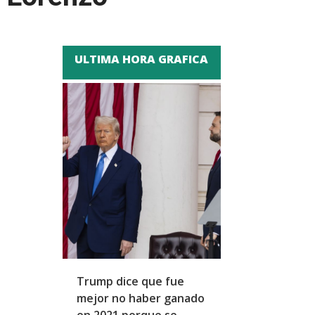
ULTIMA HORA GRAFICA
Trump dice que fue
Zapatero y cu
mejor no haber ganado
expresidentes
en 2021 porque se
arresto domicil