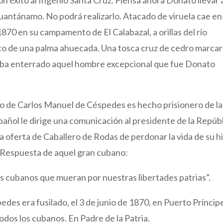
uantánamo. No podrá realizarlo. Atacado de viruela cae en
870 en su campamento de El Calabazal, a orillas del río
nco de una palma ahuecada. Una tosca cruz de cedro marcar
daba enterrado aquel hombre excepcional que fue Donato
jo de Carlos Manuel de Céspedes es hecho prisionero de la
añol le dirige una comunicación al presidente de la Repúb
oferta de Caballero de Rodas de perdonar la vida de su hi
. Respuesta de aquel gran cubano:
los cubanos que mueran por nuestras libertades patrias”.
es era fusilado, el 3 de junio de 1870, en Puerto Príncip
odos los cubanos. En Padre de la Patria.