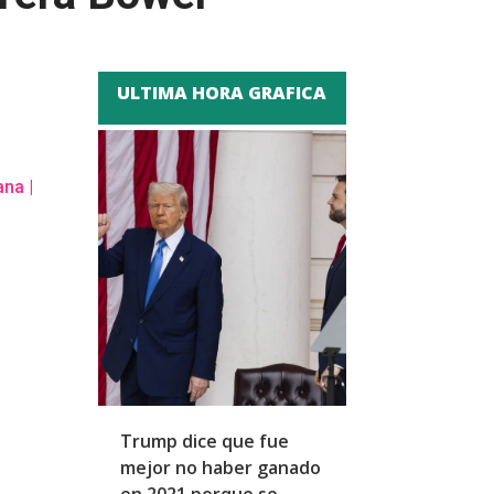
ULTIMA HORA GRAFICA
ana
|
Trump dice que fue
Zapatero y cu
mejor no haber ganado
expresidentes
en 2021 porque se
arresto domicil