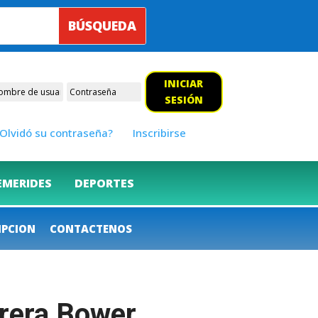
INICIAR
SESIÓN
Olvidó su contraseña?
Inscribirse
EMERIDES
DEPORTES
IPCION
CONTACTENOS
rrera Bower