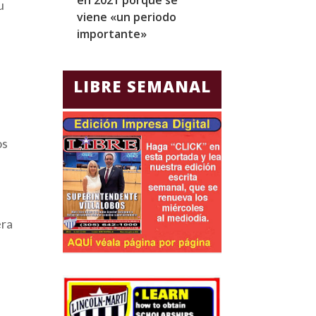
u
viene «un periodo
para Jorge Gla
importante»
Ecuador
LIBRE SEMANAL
os
era