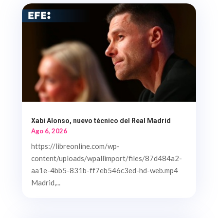
Xabi Alonso, nuevo técnico del Real Madrid
Ago 6, 2026
https://libreonline.com/wp-
content/uploads/wpallimport/files/87d484a2-
aa1e-4bb5-831b-ff7eb546c3ed-hd-web.mp4
Madrid,...