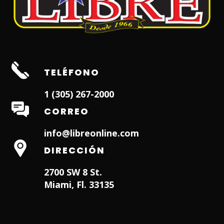
TELÉFONO
1 (305) 267-2000
CORREO
info@libreonline.com
DIRECCIÓN
2700 SW 8 St.
Miami, Fl. 33135
Hialeah Dentist
Dentist in Lauderhill FL
Weston