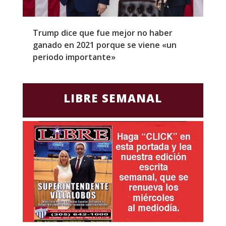
Trump dice que fue mejor no haber
Z
ganado en 2021 porque se viene «un
a
periodo importante»
E
LIBRE SEMANAL