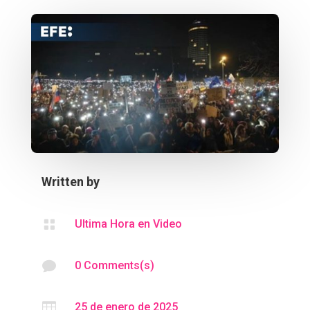
Written by

Ultima Hora en Video

0 Comments(s)

25 de enero de 2025