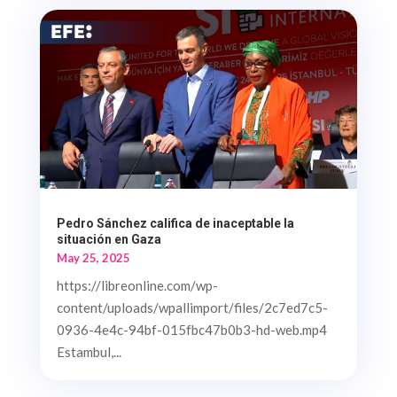
Pedro Sánchez califica de inaceptable la
situación en Gaza
May 25, 2025
https://libreonline.com/wp-
content/uploads/wpallimport/files/2c7ed7c5-
0936-4e4c-94bf-015fbc47b0b3-hd-web.mp4
Estambul,...