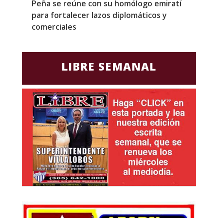
Peña se reúne con su homólogo emiratí
C
para fortalecer lazos diplomáticos y
a
comerciales
LIBRE SEMANAL