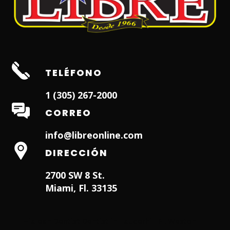
TELÉFONO
1 (305) 267-2000
CORREO
info@libreonline.com
DIRECCIÓN
2700 SW 8 St.
Miami, Fl. 33135
Hialeah Dentist
Dentist in Lauderhill FL
Weston