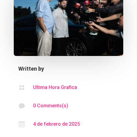
Written by

Ultima Hora Grafica

0 Comments(s)

4 de febrero de 2025