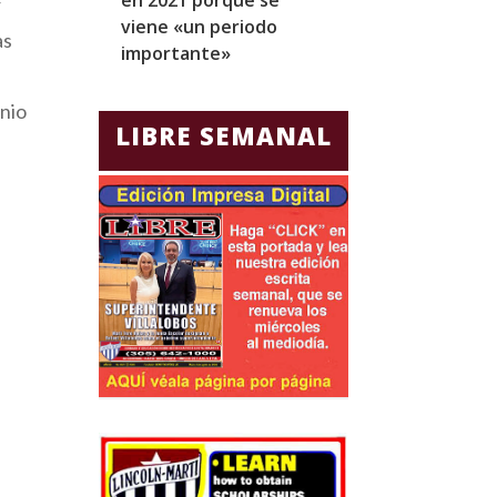
r
viene «un periodo
para Jorge Gla
as
importante»
Ecuador
onio
LIBRE SEMANAL
e