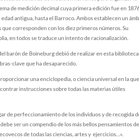
stema de medición decimal cuya primera edición fue en 1876
a edad antigua, hasta el Barroco. Ambos establecen un ámb
os que corresponden con los diez primeros números. Su
a, en todos se traduce un intento de racionalización.
el barón de Boineburg debió de realizar en esta biblioteca
labras-clave que ha desaparecido.
 proporcionar una enciclopedia, o ciencia universal en la qu
ontrar instrucciones sobre todas las materias útiles
gar de perfeccionamiento de los individuos y de recogida d
 debe ser un compendio de los más bellos pensamientos de
ecovecos de todas las ciencias, artes y ejercicios…».