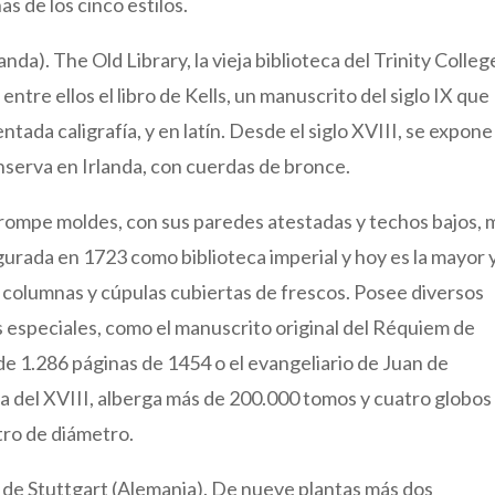
s de los cinco estilos.
anda). The Old Library, la vieja biblioteca del Trinity Colleg
ntre ellos el libro de Kells, un manuscrito del siglo IX que
ada caligrafía, y en latín. Desde el siglo XVIII, se expone
onserva en Irlanda, con cuerdas de bronce.
a rompe moldes, con sus paredes atestadas y techos bajos,
urada en 1723 como biblioteca imperial y hoy es la mayor y
 columnas y cúpulas cubiertas de frescos. Posee diversos
 especiales, como el manuscrito original del Réquiem de
e 1.286 páginas de 1454 o el evangeliario de Juan de
ca del XVIII, alberga más de 200.000 tomos y cuatro globos
tro de diámetro.
 de Stuttgart (Alemania). De nueve plantas más dos