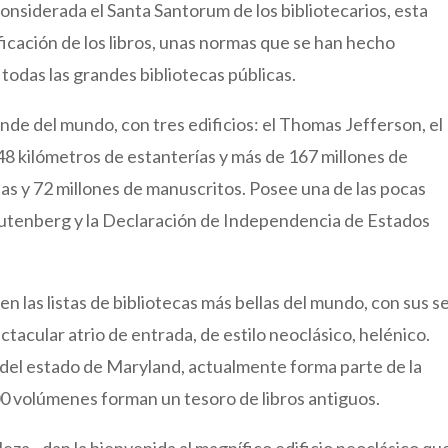
nsiderada el Santa Santorum de los bibliotecarios, esta
ficación de los libros, unas normas que se han hecho
 todas las grandes bibliotecas públicas.
nde del mundo, con tres edificios: el Thomas Jefferson, el
8 kilómetros de estanterías y más de 167 millones de
apas y 72 millones de manuscritos. Posee una de las pocas
 Gutenberg y la Declaración de Independencia de Estados
n las listas de bibliotecas más bellas del mundo, con sus se
tacular atrio de entrada, de estilo neoclásico, helénico.
 del estado de Maryland, actualmente forma parte de la
0 volúmenes forman un tesoro de libros antiguos.
eza-, dan la bienvenida al magnífico edificio neoclásico qu