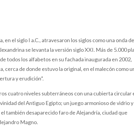
, en el siglo I a.C., atravesaron los siglos como una onda d
lexandrina se levanta la versión siglo XXI. Más de 5.000 pl
 de todos los alfabetos en su fachada inaugurada en 2002,
, cerca de donde estuvo la original, en el malecón como u
ertura y erudición”.
ros cuatro niveles subterráneos con una cubierta circular 
divinidad del Antiguo Egipto; un juego armonioso de vidrio y
ría el también desaparecido faro de Alejandría, ciudad que
Alejandro Magno.