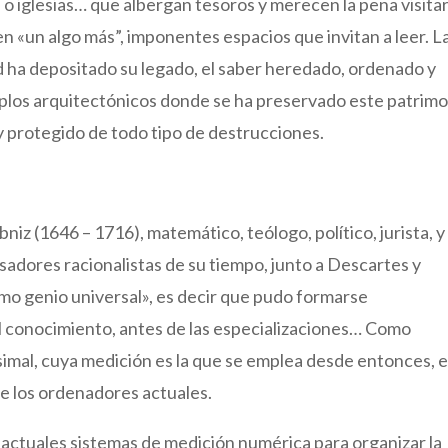
 o iglesias… que albergan tesoros y merecen la pena visita
n «un algo más”, imponentes espacios que invitan a leer. L
d ha depositado su legado, el saber heredado, ordenado y
mplos arquitectónicos donde se ha preservado este patrim
….y protegido de todo tipo de destrucciones.
niz (1646 – 1716), matemático, teólogo, político, jurista, y
nsadores racionalistas de su tiempo, junto a Descartes y
imo genio universal», es decir que pudo formarse
l conocimiento, antes de las especializaciones… Como
esimal, cuya medición es la que se emplea desde entonces, 
de los ordenadores actuales.
 actuales sistemas de medición numérica para organizar la