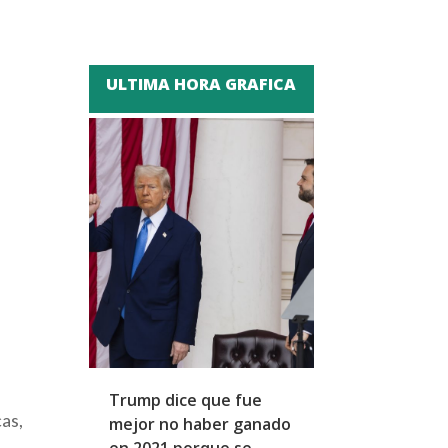
ULTIMA HORA GRAFICA
Trump dice que fue
Zapatero y cu
cas,
mejor no haber ganado
expresidentes
en 2021 porque se
arresto domicil