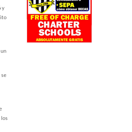
 y
ito
 un
e se
e
 los