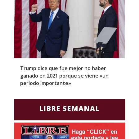
Trump dice que fue mejor no haber
Z
ganado en 2021 porque se viene «un
a
periodo importante»
E
LIBRE SEMANAL