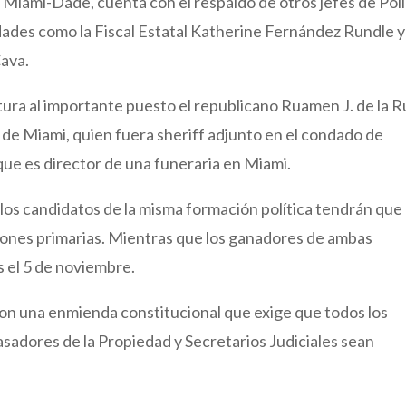
e Miami-Dade, cuenta con el respaldo de otros jefes de Poli
dades como la Fiscal Estatal Katherine Fernández Rundle y 
Cava.
ura al importante puesto el republicano Ruamen J. de la R
s de Miami, quien fuera sheriff adjunto en el condado de
que es director de una funeraria en Miami.
e los candidatos de la misma formación política tendrán que
iones primarias. Mientras que los ganadores de ambas
s el 5 de noviembre.
ron una enmienda constitucional que exige que todos los
sadores de la Propiedad y Secretarios Judiciales sean