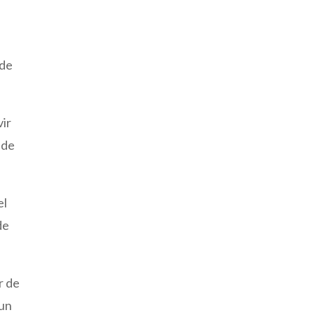
lde
vir
 de
el
de
r de
 un