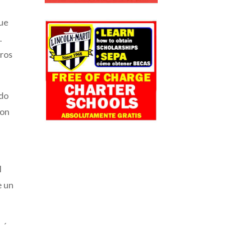
que
.
uros
ado
con
l
e un