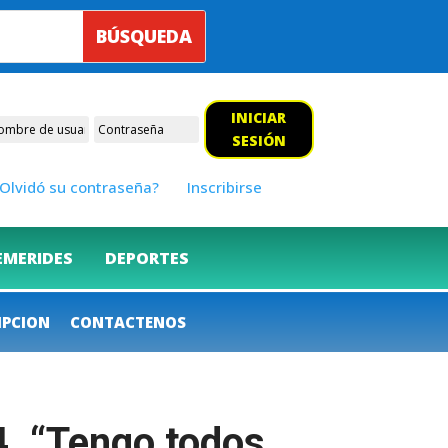
INICIAR
SESIÓN
Olvidó su contraseña?
Inscribirse
EMERIDES
DEPORTES
IPCION
CONTACTENOS
4. “Tengo todos