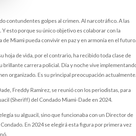
do contundentes golpes al crimen. Al narcotráfico. A las
o. Y esto porque su único objetivo es colaborar con la
 de Miami pueda convivir en paz y en armonía en el futuro
 hoja de vida, por el contrario, ha recibido toda clase de
u brillante carrera policial. Día y noche vive implementand
imen organizado. Es su principal preocupación actualmente
Dade, Freddy Ramírez, se reunió con los periodistas, para
uacil (Sheriff) del Condado Miami-Dade en 2024.
legía su alguacil, sino que funcionaba con un Director de
l Condado. En 2024 se elegirá esta figura por primera vez
inó.