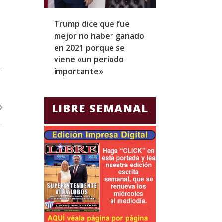
Trump dice que fue
Zapatero y cu
mejor no haber ganado
expresidentes
en 2021 porque se
arresto domicil
viene «un periodo
para Jorge Gla
.
importante»
Ecuador
o
LIBRE SEMANAL
.