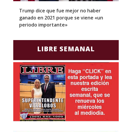
Trump dice que fue mejor no haber
Z
ganado en 2021 porque se viene «un
a
periodo importante»
E
LIBRE SEMANAL