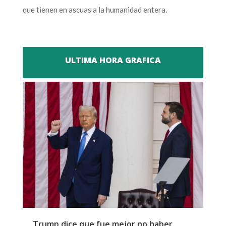
que tienen en ascuas a la humanidad entera.
ULTIMA HORA GRAFICA
Trump dice que fue mejor no haber
Z