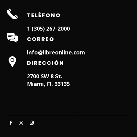
TELÉFONO
1 (305) 267-2000
CORREO
info@libreonline.com
DIRECCIÓN
2700 SW 8 St.
Miami, Fl. 33135
Hialeah Dentist
Dentist in Lauderhill FL
Weston
Dentist
Dentist in Miami Lakes