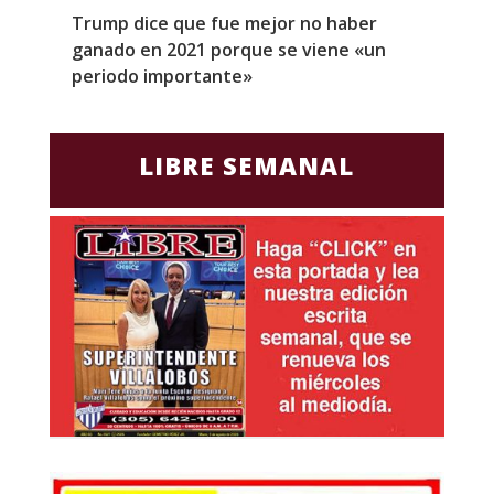
Trump dice que fue mejor no haber
Z
ganado en 2021 porque se viene «un
a
periodo importante»
E
LIBRE SEMANAL