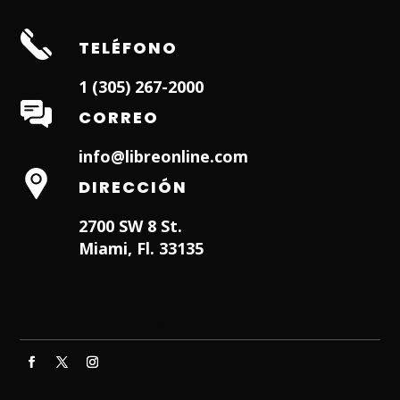
TELÉFONO
1 (305) 267-2000
CORREO
info@libreonline.com
DIRECCIÓN
2700 SW 8 St.
Miami, Fl. 33135
Hialeah Dentist
Dentist in Lauderhill FL
Weston
Dentist
Dentist in Miami Lakes