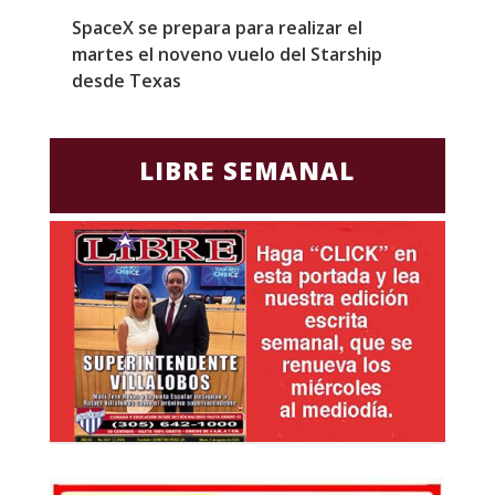
SpaceX se prepara para realizar el
G
martes el noveno vuelo del Starship
M
desde Texas
f
LIBRE SEMANAL