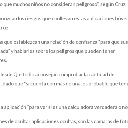
o que muchos niños no consideran peligroso”, según Cruz.
onozcan los riesgos que conllevan estas aplicaciones bóved
Cruz.
ias que establezcan una relación de confianza “para que su
nada” y hablarles sobre los peligros que pueden tener
res.
s, desde Qustodio aconsejan comprobar la cantidad de
r, dado que “si cuenta con más de una, es probable que ten
 aplicación “para ver si es una calculadora verdadera o no”
s de ocultar aplicaciones ocultas, son las cámaras de fot