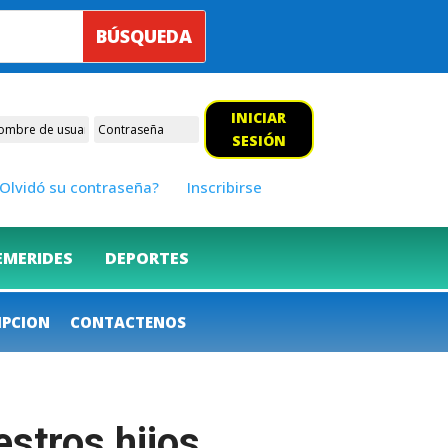
INICIAR
SESIÓN
Olvidó su contraseña?
Inscribirse
EMERIDES
DEPORTES
IPCION
CONTACTENOS
estros hijos