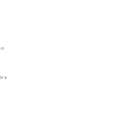
e
a o
er a