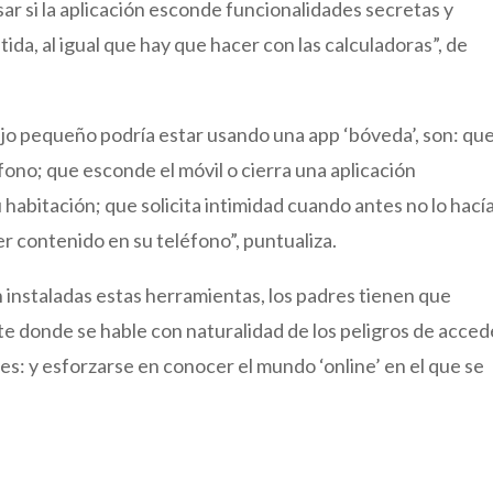
ar si la aplicación esconde funcionalidades secretas y
da, al igual que hay que hacer con las calculadoras”, de
hijo pequeño podría estar usando una app ‘bóveda’, son: qu
fono; que esconde el móvil o cierra una aplicación
habitación; que solicita intimidad cuando antes no lo hací
r contenido en su teléfono”, puntualiza.
 instaladas estas herramientas, los padres tienen que
te donde se hable con naturalidad de los peligros de acced
s: y esforzarse en conocer el mundo ‘online’ en el que se