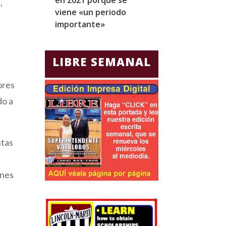
,
viene «un periodo
para Jorge Gla
importante»
Ecuador
LIBRE SEMANAL
ores
do a
ntas
ones