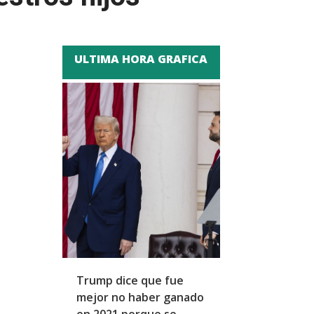
ULTIMA HORA GRAFICA
Trump dice que fue
Zapatero y cu
mejor no haber ganado
expresidentes
en 2021 porque se
arresto domicil