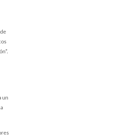
 de
cos
ón”.
a un
na
ores