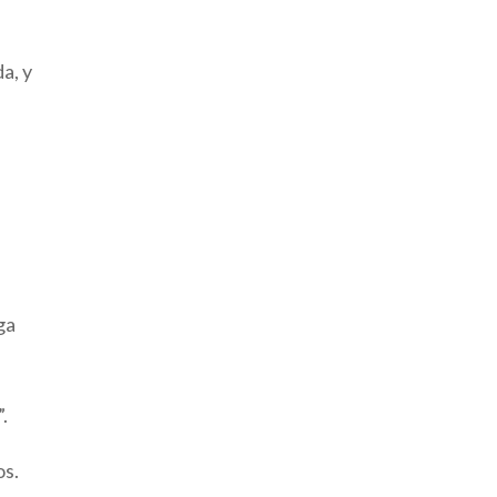
a, y
s
ga
.
os.