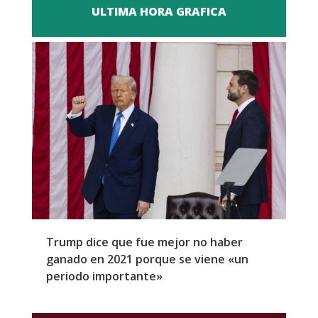
ULTIMA HORA GRAFICA
Trump dice que fue mejor no haber
Z
ganado en 2021 porque se viene «un
a
periodo importante»
E