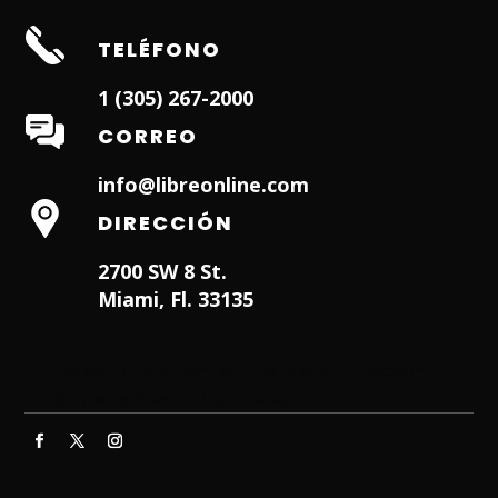
TELÉFONO
1 (305) 267-2000
CORREO
info@libreonline.com
DIRECCIÓN
2700 SW 8 St.
Miami, Fl. 33135
Hialeah Dentist
Dentist in Lauderhill FL
Weston
Dentist
Dentist in Miami Lakes