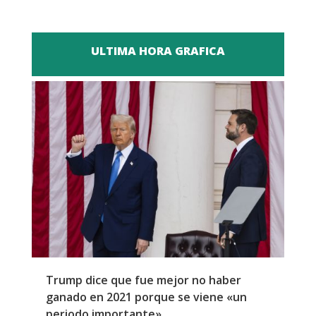
ULTIMA HORA GRAFICA
Trump dice que fue mejor no haber
Z
ganado en 2021 porque se viene «un
a
periodo importante»
E