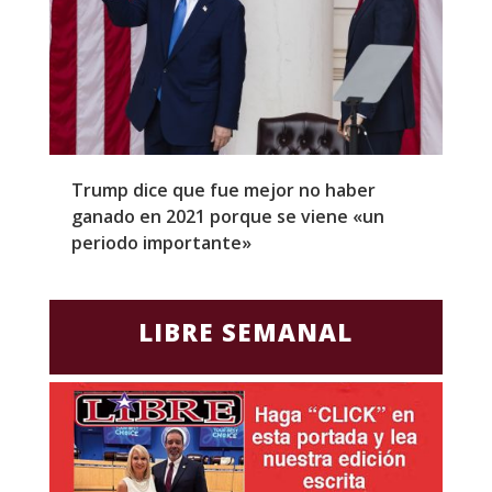
Trump dice que fue mejor no haber
Z
ganado en 2021 porque se viene «un
a
periodo importante»
E
LIBRE SEMANAL