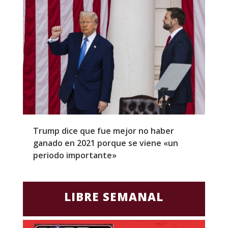
Trump dice que fue mejor no haber
Z
ganado en 2021 porque se viene «un
a
periodo importante»
E
LIBRE SEMANAL