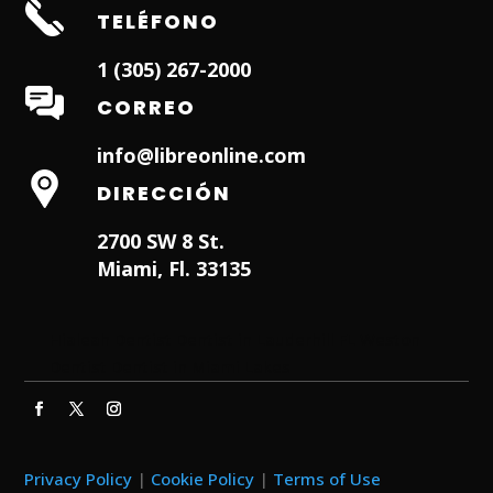
TELÉFONO
1 (305) 267-2000
CORREO
info@libreonline.com
DIRECCIÓN
2700 SW 8 St.
Miami, Fl. 33135
Hialeah Dentist
Dentist in Lauderhill FL
Weston
Dentist
Dentist in Miami Lakes
Privacy Policy
|
Cookie Policy
|
Terms of Use