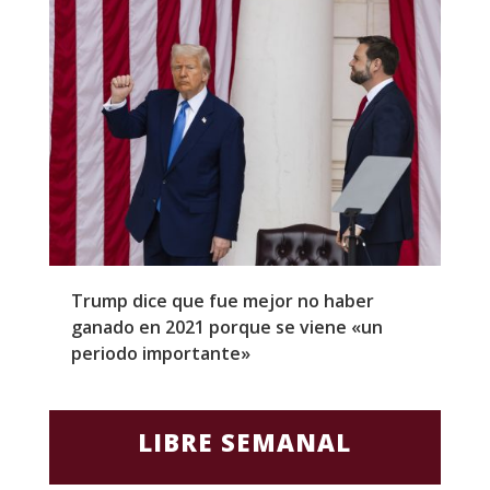
Trump dice que fue mejor no haber
Z
ganado en 2021 porque se viene «un
a
periodo importante»
E
LIBRE SEMANAL