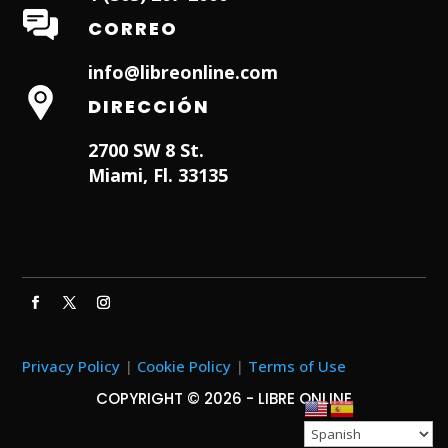
CORREO
info@libreonline.com
DIRECCIÓN
2700 SW 8 St.
Miami, Fl. 33135
Hialeah Dentist
Dentist in Lauderhill FL
Weston
Dentist
Dentist in Miami Lakes
Privacy Policy
|
Cookie Policy
|
Terms of Use
COPYRIGHT © 2026 - LIBRE ONLINE
Designed by
ITNRD