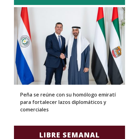
Peña se reúne con su homólogo emiratí
C
para fortalecer lazos diplomáticos y
a
comerciales
LIBRE SEMANAL