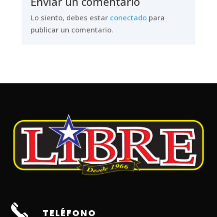
Enviar un comentario
Lo siento, debes estar
conectado
para
publicar un comentario.
TELÉFONO