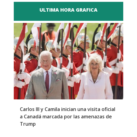
ULTIMA HORA GRAFICA
Carlos III y Camila inician una visita oficial
T
a Canadá marcada por las amenazas de
g
Trump
p