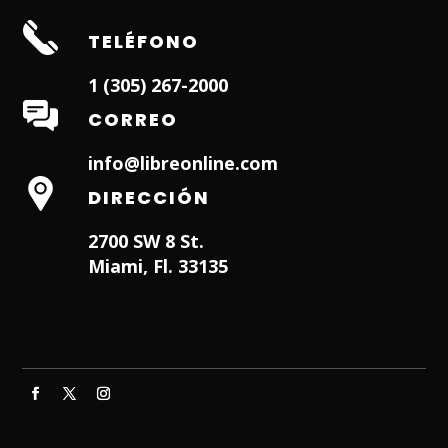
TELÉFONO
1 (305) 267-2000
CORREO
info@libreonline.com
DIRECCIÓN
2700 SW 8 St.
Miami, Fl. 33135
Hialeah Dentist
Dentist in Lauderhill FL
Weston
Dentist
Dentist in Miami Lakes