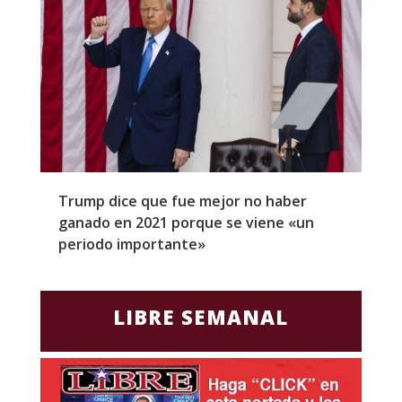
Trump dice que fue mejor no haber
Z
ganado en 2021 porque se viene «un
a
periodo importante»
E
LIBRE SEMANAL