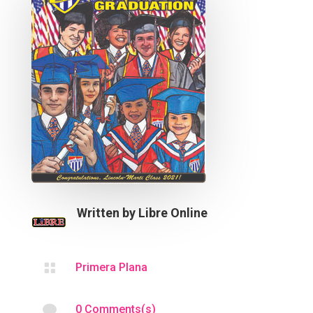
Written by
Libre Online

Primera Plana

0 Comments(s)