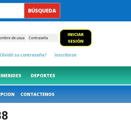
INICIAR
SESIÓN
Olvidó su contraseña?
Inscribirse
EMERIDES
DEPORTES
IPCION
CONTACTENOS
88