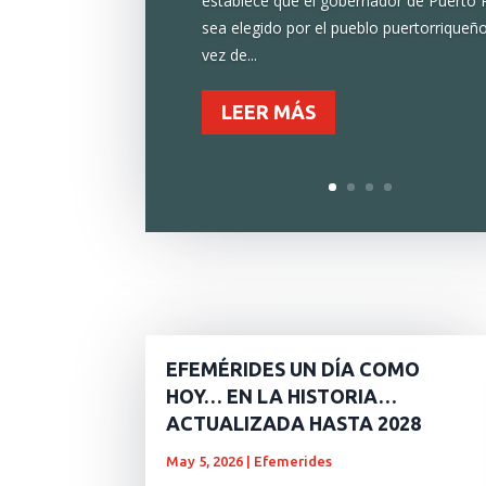
establece que el gobernador de Puerto 
sea elegido por el pueblo puertorriqueñ
vez de...
LEER MÁS
EFEMÉRIDES UN DÍA COMO
HOY… EN LA HISTORIA…
ACTUALIZADA HASTA 2028
May 5, 2026
|
Efemerides