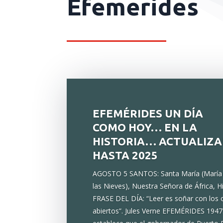
Efemerides
EFEMÉRIDES UN DÍA
COMO HOY… EN LA
HISTORIA… ACTUALIZ
HASTA 2025
AGOSTO 5 SANTOS: Santa María (María
las Nieves), Nuestra Señora de África, Hi
FRASE DEL DÍA: “Leer es soñar con los 
abiertos”. Jules Verne EFEMÉRIDES 1947