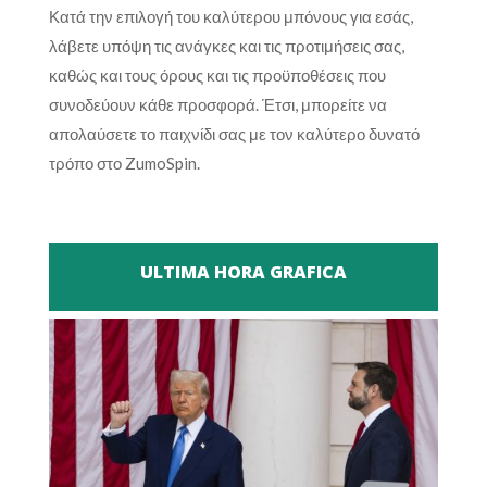
Κατά την επιλογή του καλύτερου μπόνους για εσάς,
λάβετε υπόψη τις ανάγκες και τις προτιμήσεις σας,
καθώς και τους όρους και τις προϋποθέσεις που
συνοδεύουν κάθε προσφορά. Έτσι, μπορείτε να
απολαύσετε το παιχνίδι σας με τον καλύτερο δυνατό
τρόπο στο ZumoSpin.
ULTIMA HORA GRAFICA