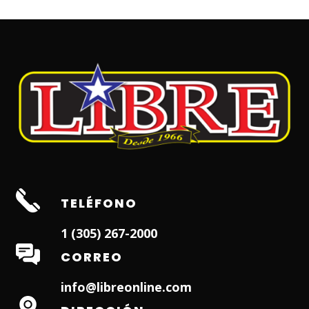
TELÉFONO
1 (305) 267-2000
CORREO
info@libreonline.com